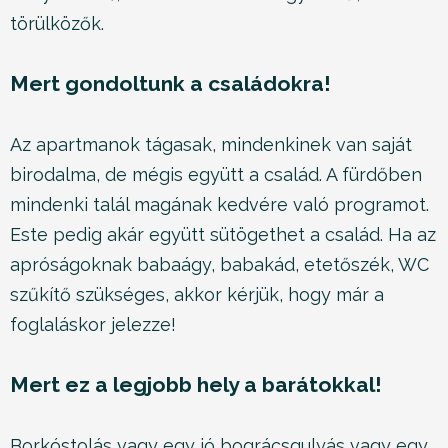
törülközők.
Mert gondoltunk a családokra!
Az apartmanok tágasak, mindenkinek van saját
birodalma, de mégis együtt a család. A fürdőben
mindenki talál magának kedvére való programot.
Este pedig akár együtt sütögethet a család. Ha az
apróságoknak babaágy, babakád, etetőszék, WC
szűkítő szükséges, akkor kérjük, hogy már a
foglaláskor jelezze!
Mert ez a legjobb hely a barátokkal!
Borkóstolás vagy egy jó bográcsgulyás vagy egy