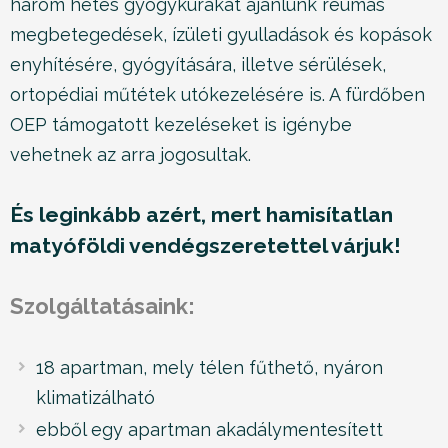
három hetes gyógykúrákat ajánlunk reumás
megbetegedések, ízületi gyulladások és kopások
enyhítésére, gyógyítására, illetve sérülések,
ortopédiai műtétek utókezelésére is. A fürdőben
OEP támogatott kezeléseket is igénybe
vehetnek az arra jogosultak.
És leginkább azért, mert hamisítatlan
matyóföldi vendégszeretettel várjuk!
Szolgáltatásaink:
18 apartman, mely télen fűthető, nyáron
klimatizálható
ebből egy apartman akadálymentesített