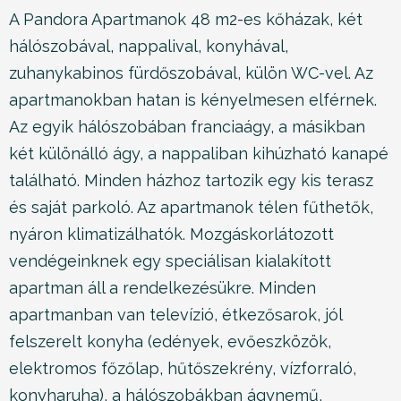
A Pandora Apartmanok 48 m2-es kőházak, két
hálószobával, nappalival, konyhával,
zuhanykabinos fürdőszobával, külön WC-vel. Az
apartmanokban hatan is kényelmesen elférnek.
Az egyik hálószobában franciaágy, a másikban
két különálló ágy, a nappaliban kihúzható kanapé
található. Minden házhoz tartozik egy kis terasz
és saját parkoló. Az apartmanok télen fűthetők,
nyáron klimatizálhatók. Mozgáskorlátozott
vendégeinknek egy speciálisan kialakított
apartman áll a rendelkezésükre. Minden
apartmanban van televízió, étkezősarok, jól
felszerelt konyha (edények, evőeszközök,
elektromos főzőlap, hűtőszekrény, vízforraló,
konyharuha), a hálószobákban ágynemű,