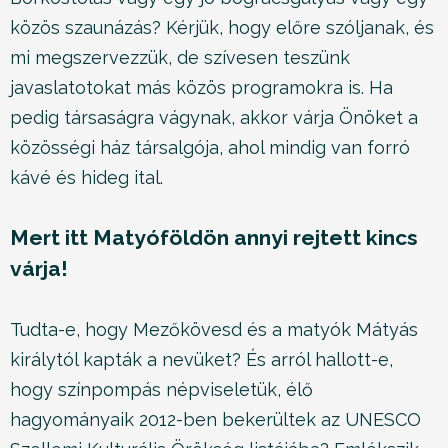
közös szaunázás? Kérjük, hogy előre szóljanak, és
mi megszervezzük, de szívesen teszünk
javaslatotokat más közös programokra is. Ha
pedig társaságra vágynak, akkor várja Önöket a
közösségi ház társalgója, ahol mindig van forró
kávé és hideg ital.
Mert itt Matyóföldön annyi rejtett kincs
várja!
Tudta-e, hogy Mezőkövesd és a matyók Mátyás
királytól kapták a nevüket? És arról hallott-e,
hogy színpompás népviseletük, élő
hagyományaik 2012-ben bekerültek az UNESCO