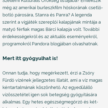
Szellemi Kulturális Örökség listájába? Emlékszik
még az amerikai burleszkfilm hőskorának csetlő-
botló párosára, Stanra és Panra? A legenda
szerint a vígjáték szereplői kalapjának mintája a
matyó férfiak magas Bárci kalapja volt. További
érdekességekről és az aktuális eseményekről,
programokról Pandora blogjában olvashatnak.
Mert itt gyógyulhat is!
Onnan tudja, hogy megérkezett, érzi a Zsóry
Fürdő vízének jellegzetes illatát, ami a víz magas
kéntartalmának köszönhető. Az egyedülálló
vízösszetétel igen sok betegség gyógyítására
alkalmas. Egy hetes egészségmegőrző és két-