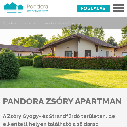
FOGLALÁS
Nyitólap
›
Rólunk
›
Pandora Zsóry Apartman
PANDORA ZSÓRY APARTMAN
A Zsóry Gyógy- és Strandfürdő területén, de
elkerített helyen található a 18 darab