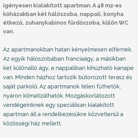
igényesen kialakított apartman. A 48 m2-es
kőházakban két hálószoba, nappali, konyha
étkező, zuhanykabinos fürdőszoba, külön WC
van.
Az apartmanokban hatan kényelmesen elférnek.
Az egyik hálószobában franciaágy, a másikban
két különálló ágy, a nappaliban kihúzható kanapé
van. Minden házhoz tartozik bútorozott terasz és
saját parkoló. Az apartmanok télen fűthetők,
nyáron klimatizálhatók. Mozgáskorlátozott
vendégeinknek egy speciálisan kialakított
apartman áll a rendelkezésükre közvetlenül a
közösségi ház mellett.